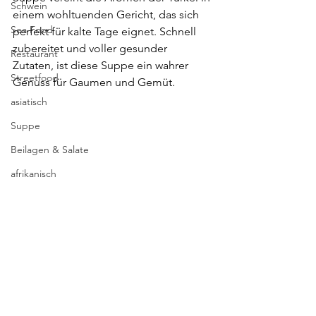
Schwein
einem wohltuenden Gericht, das sich 
Sea Food
perfekt für kalte Tage eignet. Schnell 
zubereitet und voller gesunder 
Restaurant
Zutaten, ist diese Suppe ein wahrer 
Streetfood
Genuss für Gaumen und Gemüt.
asiatisch
Suppe
Beilagen & Salate
afrikanisch