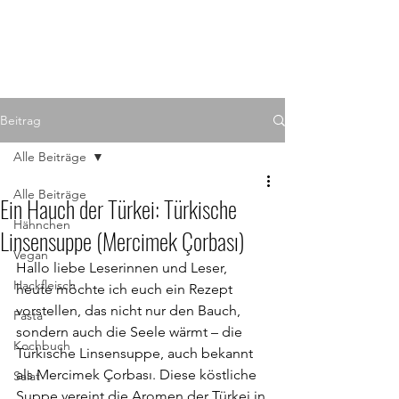
Beitrag
Alle Beiträge
Alle Beiträge
Ein Hauch der Türkei: Türkische
Hähnchen
Linsensuppe (Mercimek Çorbası)
Vegan
Hallo liebe Leserinnen und Leser,
Hackfleisch
heute möchte ich euch ein Rezept 
vorstellen, das nicht nur den Bauch, 
Pasta
sondern auch die Seele wärmt – die 
Kochbuch
Türkische Linsensuppe, auch bekannt 
als Mercimek Çorbası. Diese köstliche 
Salat
Suppe vereint die Aromen der Türkei in 