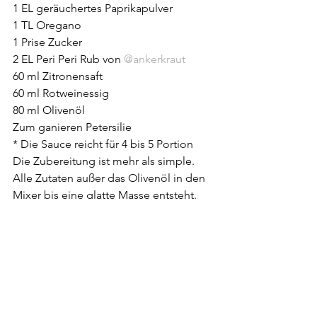
1 EL geräuchertes Paprikapulver
1 TL Oregano
1 Prise Zucker
2 EL Peri Peri Rub von 
@ankerkraut
60 ml Zitronensaft
60 ml Rotweinessig
80 ml Olivenöl 
Zum ganieren Petersilie
* Die Sauce reicht für 4 bis 5 Portion
Die Zubereitung ist mehr als simple. 
Alle Zutaten außer das Olivenöl in den 
Mixer bis eine glatte Masse entsteht. 
Jetzt kommt langsam das Olivenöl 
dazu. Fertig ! 
Nur noch das Fleisch in Würfel 
schneiden und in die Sauce einlegen. 
Am besten über Nacht, so hab ich es 
auch gemacht. Aufspießen und grillen. 
Ich hab dazu einfach etwas arabisches 