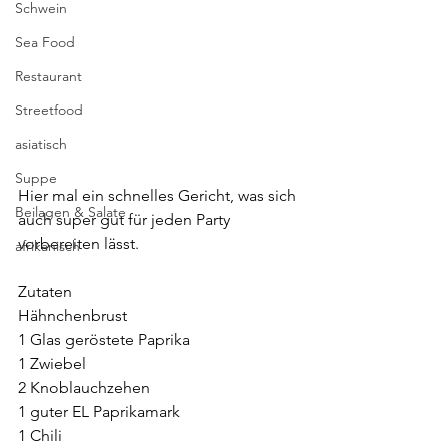
Schwein
Sea Food
Restaurant
Streetfood
asiatisch
Suppe
Hier mal ein schnelles Gericht, was sich 
Beilagen & Salate
auch super gut für jeden Party 
vorbereiten lässt. 
afrikanisch
Zutaten 
Hähnchenbrust
1 Glas geröstete Paprika
1 Zwiebel
2 Knoblauchzehen
1 guter EL Paprikamark
1 Chili 