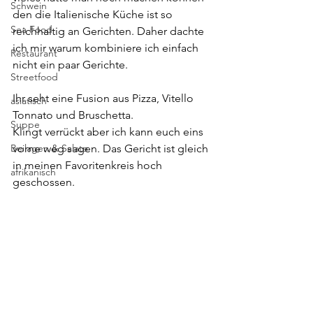
Schwein
den die Italienische Küche ist so 
Sea Food
reichhaltig an Gerichten. Daher dachte 
ich mir warum kombiniere ich einfach 
Restaurant
nicht ein paar Gerichte.
Streetfood
Ihr seht eine Fusion aus Pizza, Vitello 
asiatisch
Tonnato und Bruschetta.
Suppe
Klingt verrückt aber ich kann euch eins 
Beilagen & Salate
vorne weg sagen. Das Gericht ist gleich 
in meinen Favoritenkreis hoch 
afrikanisch
geschossen.