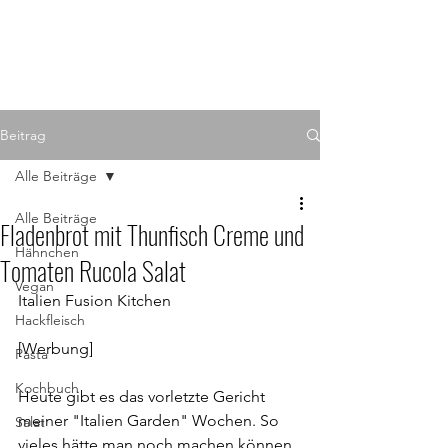
Beitrag
Alle Beiträge
Alle Beiträge
Fladenbrot mit Thunfisch Creme und
Hähnchen
Tomaten Rucola Salat
Vegan
Italien Fusion Kitchen
Hackfleisch
[Werbung]
Pasta
Kochbuch
Heute gibt es das vorletzte Gericht 
meiner "Italien Garden" Wochen. So 
Salat
vieles hätte man noch machen können 