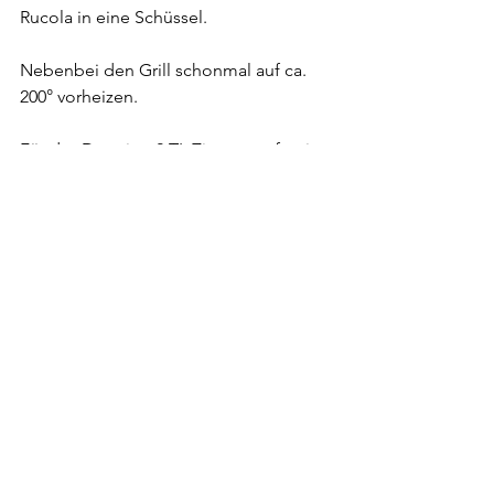
Rucola in eine Schüssel. 
Nebenbei den Grill schonmal auf ca. 
200° vorheizen.
Für das Dressing 2 TL Zitronensaft mit 
Essig und Honig verrühren und das 
Olivenöl unter mixen das Dressing 
noch mit Salz und Pfeffer würzen. Salat 
und Dressing können nun miteinander 
vermischt werden. 
Das Fladenbrot halbiere ich und gebe 
auf einen Teller einen guten Schwung 
Olivenöl, zu dem Öl kommt noch 
etwas Salz. Die Schnittflächen des Brot 
kurz auf dem Teller reiben und dann 
auf den Grill legen.