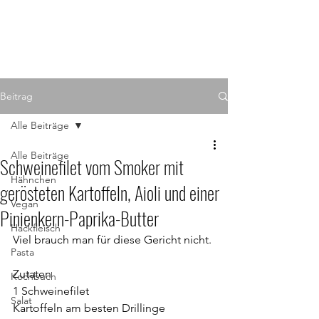
Beitrag
Alle Beiträge
Alle Beiträge
Schweinefilet vom Smoker mit
Hähnchen
gerösteten Kartoffeln, Aioli und einer
Vegan
Pinienkern-Paprika-Butter
Hackfleisch
Viel brauch man für diese Gericht nicht. 
Pasta
Zutaten
Kochbuch
1 Schweinefilet
Salat
Kartoffeln am besten Drillinge