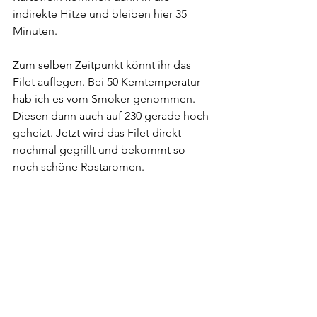
indirekte Hitze und bleiben hier 35 
Minuten. 
Zum selben Zeitpunkt könnt ihr das 
Filet auflegen. Bei 50 Kerntemperatur 
hab ich es vom Smoker genommen. 
Diesen dann auch auf 230 gerade hoch 
geheizt. Jetzt wird das Filet direkt 
nochmal gegrillt und bekommt so 
noch schöne Rostaromen.
Als nächstes kommt die Butter. Dazu 
einfach Butter schmelzen. Pinienkerne 
drin anbraten, von der Hitze nehmen 
und Paprika Pulver unterheben. 
In der Zeit sollten auch die Kartoffeln 
fertig sein und es ist Zeit zum 
anrichten. 