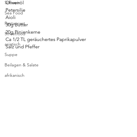
Schwein
Olivenöl
Petersilie
Sea Food
Aioli 
Restaurant
30g Butter
20g Pinienkerne
Streetfood
Ca 1/2 TL geräuchertes Paprikapulver
asiatisch
Salz und Pfeffer 
Suppe
Beilagen & Salate
afrikanisch