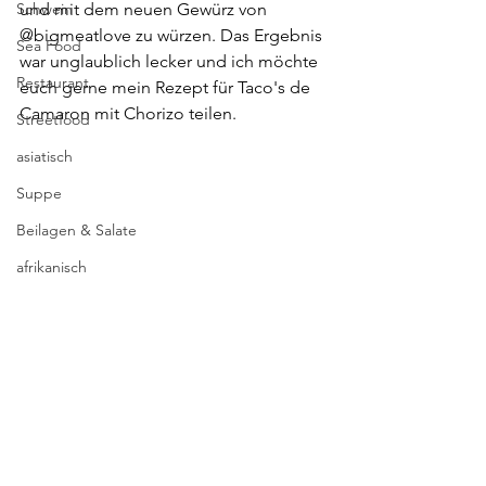
Schwein
und mit dem neuen Gewürz von 
@bigmeatlove zu würzen. Das Ergebnis 
Sea Food
war unglaublich lecker und ich möchte 
Restaurant
euch gerne mein Rezept für Taco's de 
Camaron mit Chorizo teilen.
Streetfood
asiatisch
Suppe
Beilagen & Salate
afrikanisch