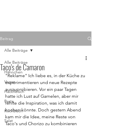
Beitrag
Alle Beiträge
Alle Beiträge
Taco's de Camaron
Hähnchen
"Reklame" Ich liebe es, in der Küche zu 
Vegan
experimentieren und neue Rezepte 
auszuprobieren. Vor ein paar Tagen 
Hackfleisch
hatte ich Lust auf Garnelen, aber mir 
Pasta
fehlte die Inspiration, was ich damit 
kochen könnte. Doch gestern Abend 
Kochbuch
kam mir die Idee, meine Reste von 
Salat
Taco's und Chorizo zu kombinieren 