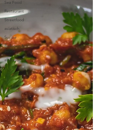
Sea Food
Restaurant
Streetfood
asiatisch
Suppe
Beilagen &
Salate
afrikanisch