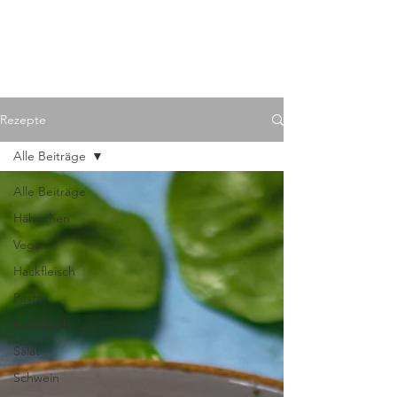
Rezepte
Alle Beiträge
Alle Beiträge
Hähnchen
Vegan
Hackfleisch
Pasta
Kochbuch
Salat
Schwein